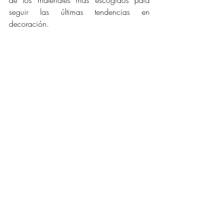
de los materiales más escogidos para 
seguir las últimas tendencias en 
decoración.