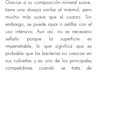
Gracias a su composición mineral suave, 
tiene una dureza similar al mármol, pero 
mucho más suave que el cuarzo. Sin 
embargo, se puede rayar o astillar con el 
uso intensivo. Aun así, no es necesario 
sellarlo porque la superficie es 
impenetrable, lo que significa que es 
probable que las bacterias no crezcan en 
sus cubiertas y es uno de los principales 
competidores cuando se trata de 
resistencia al calor. Ambas características 
sobre esta piedra de bajo mantenimiento 
son ideales para su uso en un baño de 
hotel.
CUBIERTAS DE PIEDRA CALIZA
Una opción esplendida pero más 
económica es la piedra caliza. Esta roca 
sedimentaria compuesta principalmente 