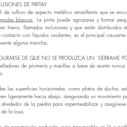
USIONES DE PIRITA?
al de sulfuro de aspecto metálico amarillento que se enc
rmoles blancos
. La pirita puede agruparse y formar peq
en hierro, llamados inclusiones y que están distribuidos al
o contacto con líquidos oxidantes, es el principal causante
esente alguna mancha.
GURARSE DE QUE NO SE PRODUZCA UN ¨DERRAME PO
elladores de plomería y masillas a base de aceite nunca 
a.
s las superficies horizontales, como platos de ducha, asi
clinen ligeramente hacia abajo, asegurando un movimiento p
alrededor de la piedra para impermeabilizar y asegúrese 
 de la losa.
de penetración profunda, pero transpirable en la superfi