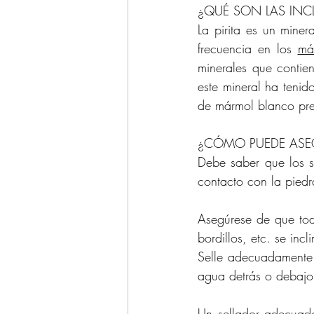
¿QUÉ SON LAS INCL
La pirita es un miner
frecuencia en los 
má
minerales que contien
este mineral ha tenid
de mármol blanco pr
¿CÓMO PUEDE ASE
Debe saber que los s
contacto con la piedr
Asegúrese de que toda
bordillos, etc. se in
Selle adecuadamente 
agua detrás o debajo
Un sellador adecuado 