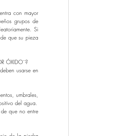
uentra con mayor 
ueños grupos de 
eatoriamente. Si 
 de que su pieza 
R ÓXIDO¨?
deben usarse en 
entos, umbrales, 
ositivo del agua.
de que no entre 
cie de la piedra 