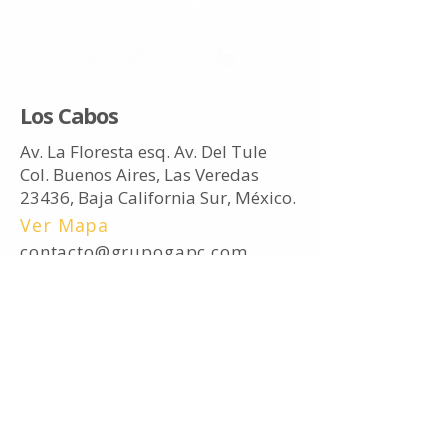
Descargar
Los Cabos
Av. La Floresta esq. Av. Del Tule
Col. Buenos Aires, Las Veredas
23436, Baja California Sur, México.
Ver Mapa
contacto@grupogapc.com
Tel.
(624) 688 1230
Ciudad de México
Francisco I. Madero 181
Col. Providencia, Azcapotzalco
02440, Ciudad de México, México.
Ver Mapa