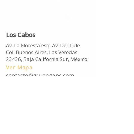
Descargar
Los Cabos
Av. La Floresta esq. Av. Del Tule
Col. Buenos Aires, Las Veredas
23436, Baja California Sur, México.
Ver Mapa
contacto@grupogapc.com
Tel.
(624) 688 1230
Ciudad de México
Francisco I. Madero 181
Col. Providencia, Azcapotzalco
02440, Ciudad de México, México.
Ver Mapa